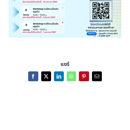
แชร์
Facebook
X
LinkedIn
WhatsApp
Pinterest
Email