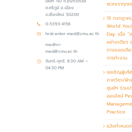
เลขที่ 110 ถ.อินทวโรรส
พวกเราทุกค
ต.ศรีภูมิ อ.เมือง
จ.เชียงใหม่ 50200
15 กรกฎาค
0-5393-4156
World Yout
Day: เมื่อ “
hrdcenter.med@cmu.ac.th
อย่างเดียว อ
medhri-
ทางรอดเดี
med@cmu.ac.th
การทำงาน
จันทร์-ศุกร์: 8:30 AM –
04:30 PM
ขอเชิญผู้บริ
ภาควิชา/ฝ่
ศูนย์ฯ ร่วมป
ออนไลน์ Pe
Manageme
Practice
แจ้งกำหนดก