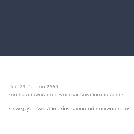
วันที่ 29 มิถุนายน 2563
งานประชาสัมพันธ์ คณะแพทยศาสตร์มหาวิทยาลัยเชียงใหม่
รศ.พญ.สุรินทร์​พร​ ลิขิต​เสถียร​ รองคณบดี​คณะ​แพทยศาสตร์​ มช. 