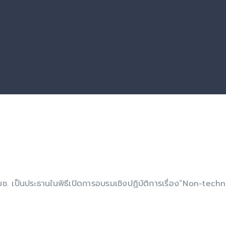
เป็น​ประธาน​ใน​พิธี​เปิด​การ​อบรม​เชิง​ปฏิบัติการ​เรื่อง​”Non-techn