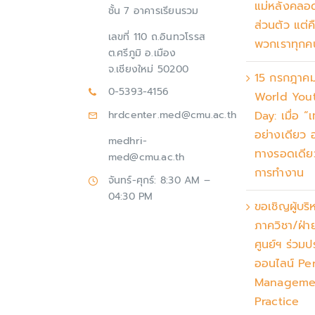
แม่หลังคลอด 
ชั้น 7 อาคารเรียนรวม
ส่วนตัว แต่ค
เลขที่ 110 ถ.อินทวโรรส
พวกเราทุกค
ต.ศรีภูมิ อ.เมือง
จ.เชียงใหม่ 50200
15 กรกฎาค
0-5393-4156
World Yout
Day: เมื่อ “
hrdcenter.med@cmu.ac.th
อย่างเดียว อ
medhri-
ทางรอดเดี
med@cmu.ac.th
การทำงาน
จันทร์-ศุกร์: 8:30 AM –
04:30 PM
ขอเชิญผู้บริ
ภาควิชา/ฝ่
ศูนย์ฯ ร่วมป
ออนไลน์ Pe
Manageme
Practice