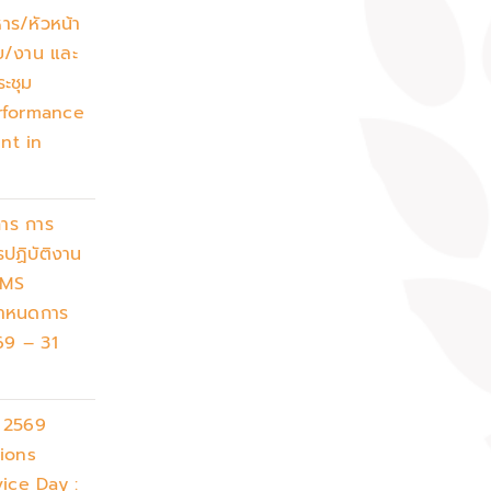
หาร/หัวหน้า
าย/งาน และ
ระชุม
rformance
nt in
าร การ
ปฏิบัติงาน
PMS
กำหนดการ
 69 – 31
น 2569
ions
vice Day :