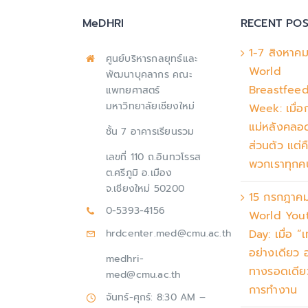
MeDHRI
RECENT POS
1-7 สิงหาค
ศูนย์บริหารกลยุทธ์และ
World
พัฒนาบุคลากร คณะ
Breastfee
แพทยศาสตร์
มหาวิทยาลัยเชียงใหม่
Week: เมื่อ
แม่หลังคลอด 
ชั้น 7 อาคารเรียนรวม
ส่วนตัว แต่ค
เลขที่ 110 ถ.อินทวโรรส
พวกเราทุกค
ต.ศรีภูมิ อ.เมือง
จ.เชียงใหม่ 50200
15 กรกฎาค
0-5393-4156
World Yout
Day: เมื่อ “
hrdcenter.med@cmu.ac.th
อย่างเดียว อ
medhri-
ทางรอดเดี
med@cmu.ac.th
การทำงาน
จันทร์-ศุกร์: 8:30 AM –