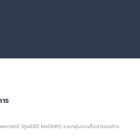
การ
ยศาสตร์ (ศูนย์มีดี MeDHRI) และกลุ่มงานสื่อสารองค์กร