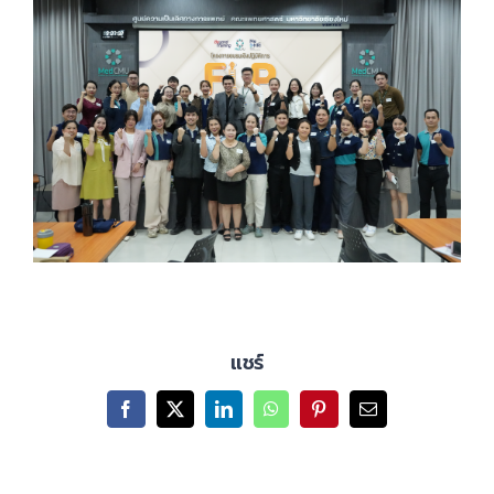
แชร์
Facebook
X
LinkedIn
WhatsApp
Pinterest
Email