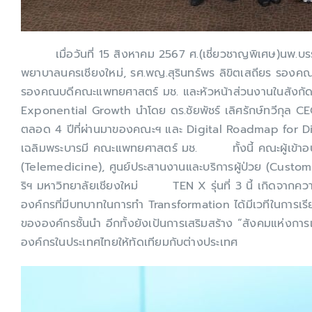
เมื่อวันที่ 15 สิงหาคม 2567 ศ.(เชี่ยวชาญพิเศษ)นพ.บรร
พยาบาลนครเชียงใหม่, รศ.พญ.สุรินทร์พร ลิขิตเสถียร รอ
รองคณบดีคณะแพทยศาสตร์ มช. และหัวหน้าส่วนงานในสังกัดคณ
Exponential Growth นำโดย ดร.ชัยพัชร์ เลิศรักษ์ทวีกุล
ตลอด 4 ปีที่ผ่านมาของคณะฯ และ Digital Roadmap for Di
เฉลิมพระบารมี คณะแพทยศาสตร์ มช. ทั้งนี้ คณะผู้เข้าอบรม
(Telemedicine), ศูนย์ประสานงานและบริการผู้ป่วย (Custom
ริฯ มหาวิทยาลัยเชียงใหม่ TEN X รุ่นที่ 3 นี้ เกิดจากค
องค์กรที่มีบทบาทในการทำ Transformation ได้มีเวทีในการเรียน
ขององค์กรชั้นนำ อีกทั้งยังเป้นการเสริมสร้าง “สังคมแห่งการ
องค์กรในประเทศไทยให้ทัดเทียมกับต่างประเทศ