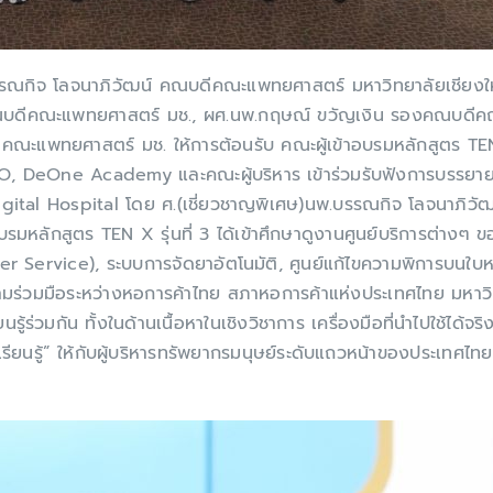
ณกิจ โลจนาภิวัฒน์ คณบดีคณะแพทยศาสตร์ มหาวิทยาลัยเชียงใหม่
งคณบดีคณะแพทยศาสตร์ มช., ผศ.นพ.กฤษณ์ ขวัญเงิน รองคณบดีค
ะแพทยศาสตร์ มช. ให้การต้อนรับ คณะผู้เข้าอบรมหลักสูตร TEN 
 CEO, DeOne Academy และคณะผู้บริหาร เข้าร่วมรับฟังการบรร
gital Hospital โดย ศ.(เชี่ยวชาญพิเศษ)นพ.บรรณกิจ โลจนาภิวั
หลักสูตร TEN X รุ่นที่ 3 ได้เข้าศึกษาดูงานศูนย์บริการต่างๆ
er Service), ระบบการจัดยาอัตโนมัติ, ศูนย์แก้ไขความพิการบนใบ
วามร่วมมือระหว่างหอการค้าไทย สภาหอการค้าแห่งประเทศไทย มหาว
รู้ร่วมกัน ทั้งในด้านเนื้อหาในเชิงวิชาการ เครื่องมือที่นำไปใช้ไ
เรียนรู้” ให้กับผู้บริหารทรัพยากรมนุษย์ระดับแถวหน้าของประเทศไ