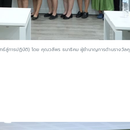
ธ์สู่การปฏิบัติ) โดย คุณวลีพร ธนาธิคม ผู้ชำนาญการด้านรางวัล